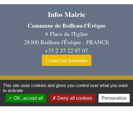
Infos Mairie
Commune de Bailleau-l'Évêque
6 Place de l'Eglise
28300 Bailleau-l'Évêque - FRANCE
+33 2 37 22 97 07
Contact par formulaire
Liens
This site uses cookies and gives you control over what you want
to activate
Région Centre Val de Loire
OK, accept all
Deny all cookies
Personalize
Préfecture d'Eure et Loir
Conseil dép. d'Eure et Loir
Chartres Métropole