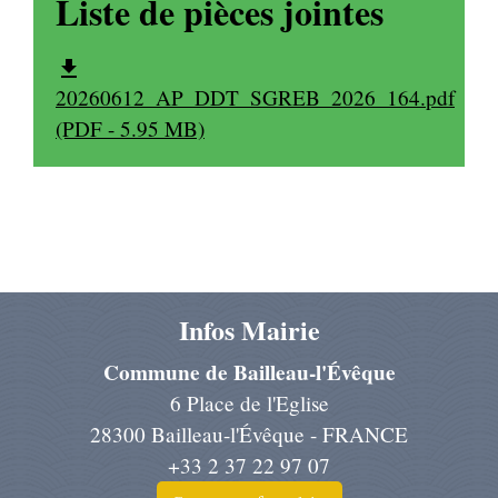
Liste de pièces jointes
file_download
20260612_AP_DDT_SGREB_2026_164.pdf
(PDF - 5.95 MB)
Infos Mairie
Commune de Bailleau-l'Évêque
6 Place de l'Eglise
28300 Bailleau-l'Évêque - FRANCE
+33 2 37 22 97 07